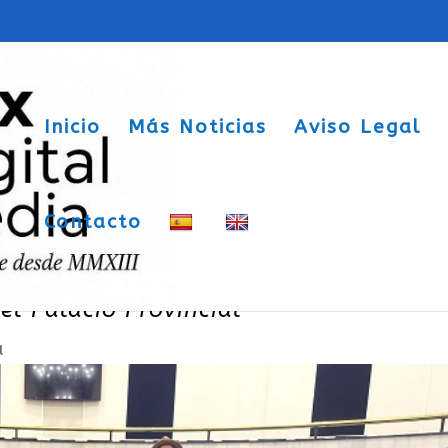
Inicio
Más Noticias
Aviso Legal
Contacto
ñas saharauis del programa solidario
 el Palacio Provincial
a