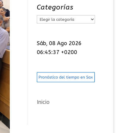
Categorías
C
a
t
Sáb, 08 Ago 2026
e
06:45:37 +0200
g
o
r
í
a
s
Inicio