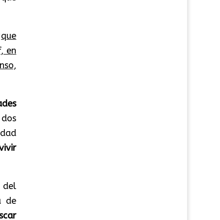
«
que
, en
nso,
des
 dos
idad
ivir
 del
a de
scar