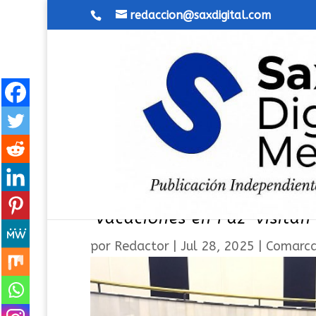
redaccion@saxdigital.com
Más de cuarenta niños y ni
‘Vacaciones en Paz’ visitan
por
Redactor
|
Jul 28, 2025
|
Comarc