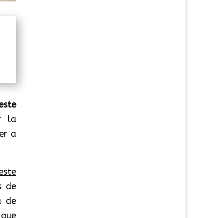
 este
r la
er a
este
s de
a de
 que