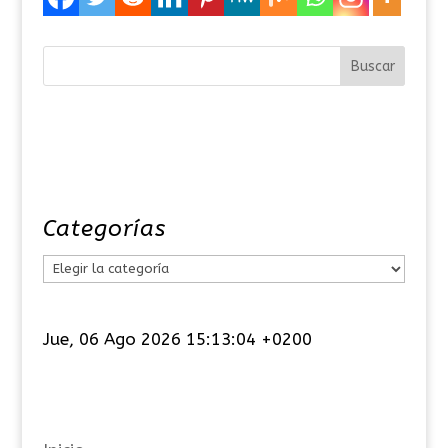
Categorías
C
a
t
Jue, 06 Ago 2026 15:13:04 +0200
e
g
o
r