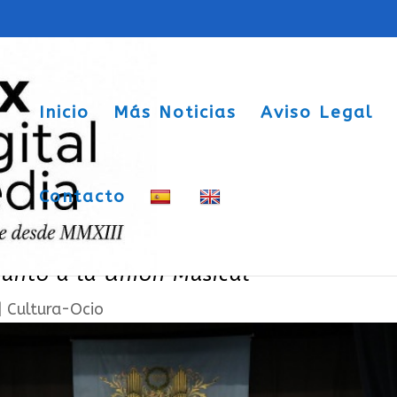
Inicio
Más Noticias
Aviso Legal
Contacto
 la primera participación de Sax en e
junto a la Unión Musical
|
Cultura-Ocio