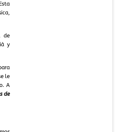
Esta
sica,
l de
ià y
para
se le
o. A
s de
amos