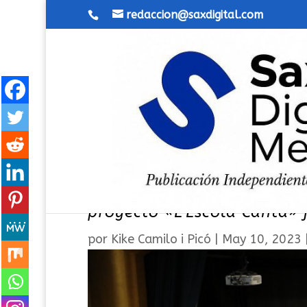
redaccion@saxdigital.com
Más de 40 escolares cierran
proyecto «L’Escola Canta» 
por
Kike Camilo i Picó
|
May 10, 2023