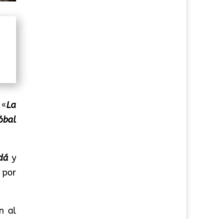
 «
La
óbal
dá
y
a por
n al