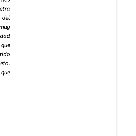
etra
 del
 muy
edad
 que
rido
eto.
 que