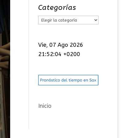
Categorías
C
a
t
Vie, 07 Ago 2026
e
21:52:05 +0200
g
o
r
í
a
s
Inicio