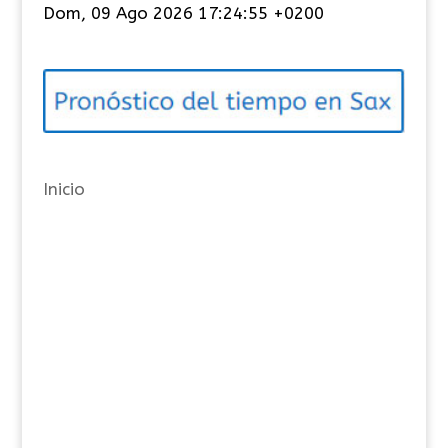
Dom, 09 Ago 2026 17:24:55 +0200
e
g
o
r
í
a
Inicio
s