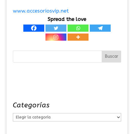
www.accesoriosvip.net
Spread the love
Categorías
C
a
t