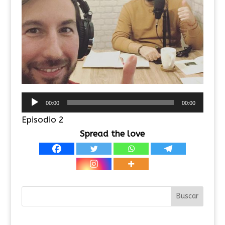
Reproductor
00:00
00:00
de
Episodio 2
audio
Spread the love