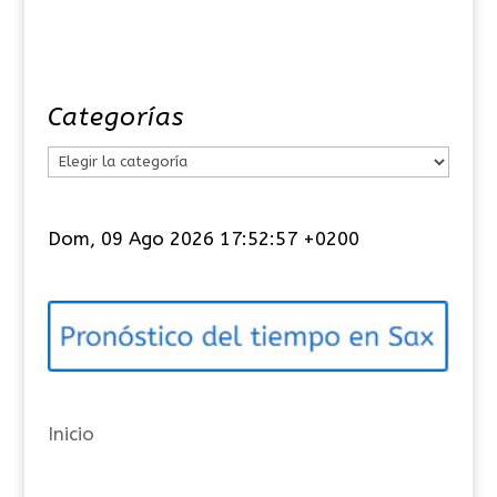
Categorías
C
a
t
Dom, 09 Ago 2026 17:52:58 +0200
e
g
o
r
í
a
Inicio
s