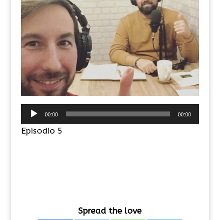
Reproductor
00:00
00:00
de
Episodio 5
audio
Spread the love