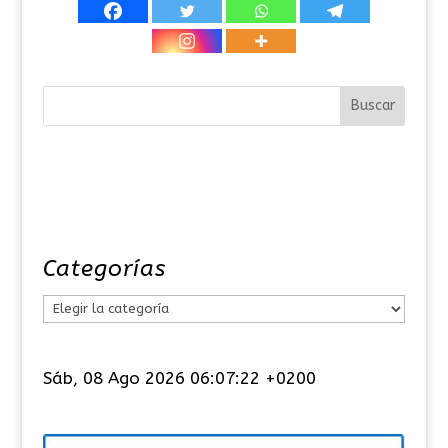
Categorías
C
a
t
Sáb, 08 Ago 2026 06:07:22 +0200
e
g
o