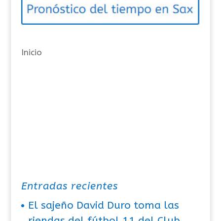
r
í
a
Inicio
s
Entradas recientes
El sajeño David Duro toma las
riendas del fútbol 11 del Club