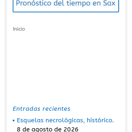
r
í
a
Inicio
s
Entradas recientes
Esquelas necrológicas, histórico.
8 de agosto de 2026