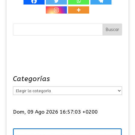
Categorías
C
a
t
Dom, 09 Ago 2026 16:57:03 +0200
e
g
o