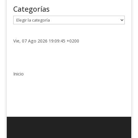
Categorías
C
a
t
e
Vie, 07 Ago 2026 19:09:45 +0200
g
o
r
í
Inicio
a
s