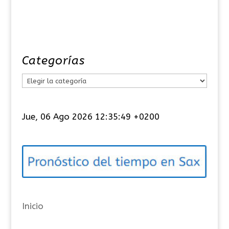
Categorías
C
a
t
Jue, 06 Ago 2026 12:35:49 +0200
e
g
o
r
í
a
Inicio
s