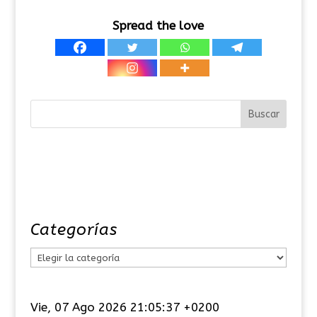
Spread the love
Categorías
C
a
t
Vie, 07 Ago 2026 21:05:38 +0200
e