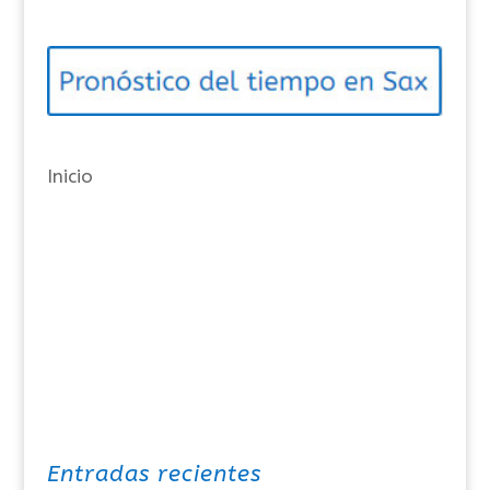
g
o
r
í
a
Inicio
s
Entradas recientes