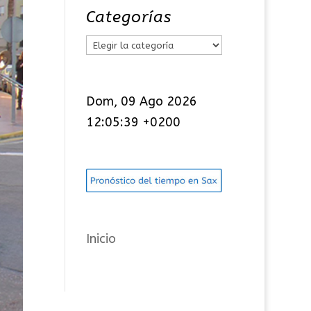
Categorías
C
a
t
Dom, 09 Ago 2026
e
12:05:39 +0200
g
o
r
í
a
s
Inicio