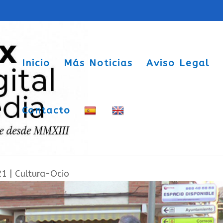
Inicio
Más Noticias
Aviso Legal
Contacto
os actos de Santa Cecilia regalando s
21
|
Cultura-Ocio