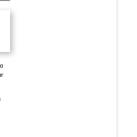
va
ar
a
.