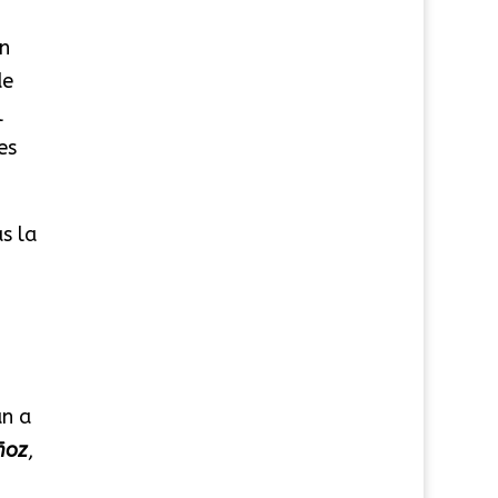
n
de
l
es
s la
an a
ñoz
,