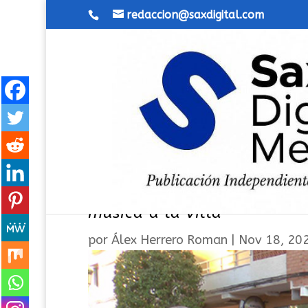
redaccion@saxdigital.com
Los Sones de Sax retoman l
música a la villa
por
Álex Herrero Roman
|
Nov 18, 20