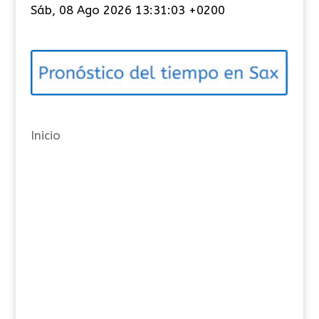
Sáb, 08 Ago 2026 13:31:03 +0200
e
g
o
r
í
a
Inicio
s