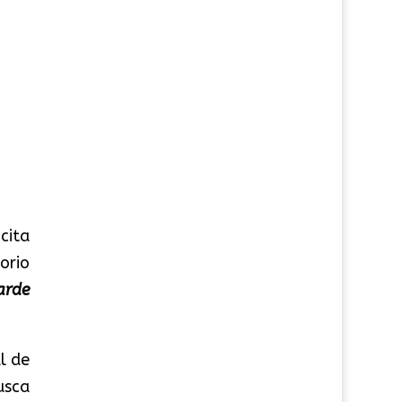
cita
orio
arde
al de
usca