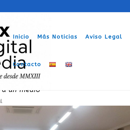
Inicio
Más Noticias
Aviso Legal
Contacto
oca autocritica “utilizar estamentos
r a un medio”
l