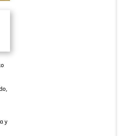
to
do,
a y