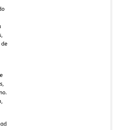
do
a
s,
 de
e
s,
no.
n,
dad