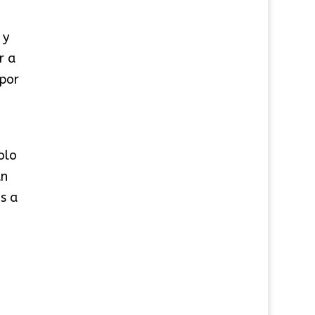
 y
r a
 por
olo
un
s a