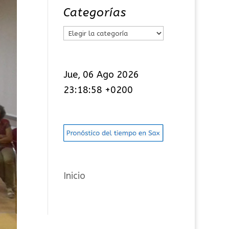
Categorías
C
a
t
Jue, 06 Ago 2026
e
23:18:59 +0200
g
o
r
í
a
s
Inicio