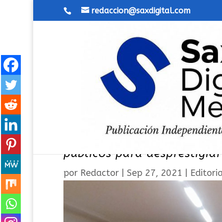
redaccion@saxdigital.com
Los Políticos de Sax y su p
públicos para desprestigia
por
Redactor
|
Sep 27, 2021
|
Editoria