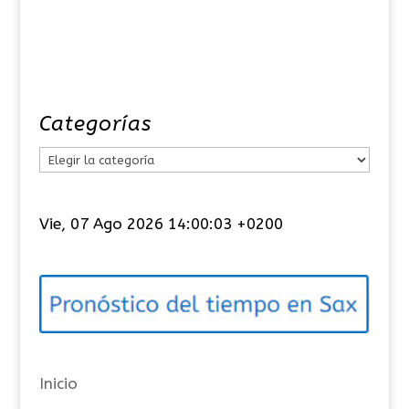
Categorías
C
a
t
Vie, 07 Ago 2026 14:00:04 +0200
e
g
o
r
í
a
Inicio
s