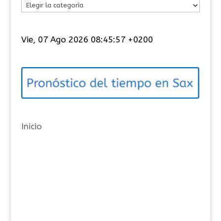
C
a
t
Vie, 07 Ago 2026 08:45:58 +0200
e
g
o
r
í
a
Inicio
s