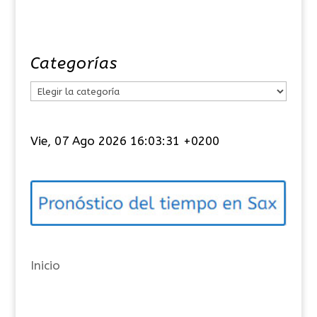
Categorías
C
a
t
Vie, 07 Ago 2026 16:03:31 +0200
e
g
o
r
í
a
Inicio
s