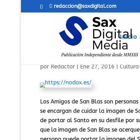
redaccion@saxdigital.com
Inicio
Los amigos de San Blas 38
por
Redactor
|
Ene 27, 2016
|
Cultura
Los Amigos de San Blas son personas 
se encargan de cuidar la imagen de Sa
de portar al Santo en su desfile por s
que la imagen de San Blas se acerque
persona puede portar la imagen del 