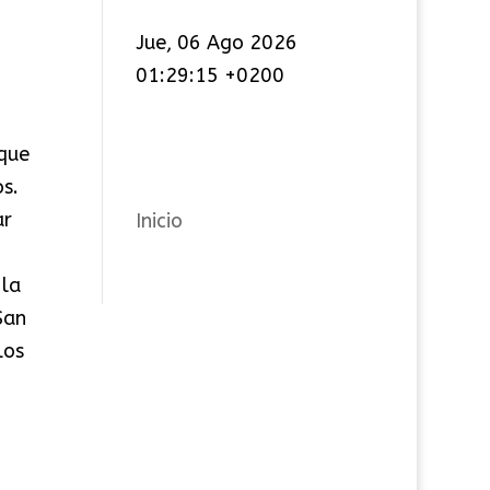
t
Jue, 06 Ago 2026
e
01:29:15 +0200
g
o
r
 que
í
s.
a
ar
Inicio
s
 la
San
los