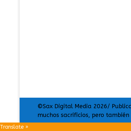
©Sax Digital Media 2026/ Public
muchos sacrificios, pero también
Translate »