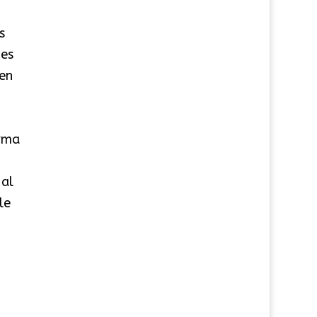
s
 es
 en
orma
 al
le