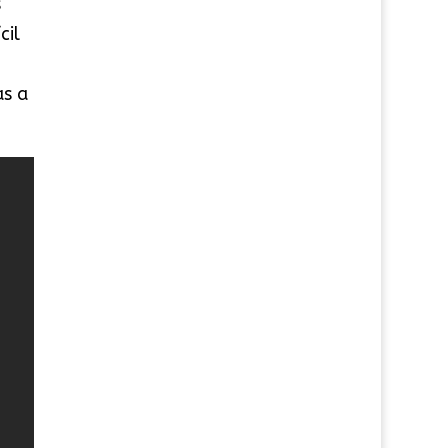
s
cil
as a