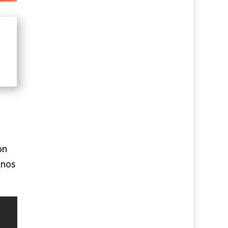
ón
inos