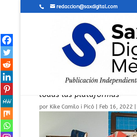
redaccion@saxdigital.com
«Lo Que Me Planteas», segu
todas las plataformas
por
Kike Camilo i Picó
|
Feb 16, 2022