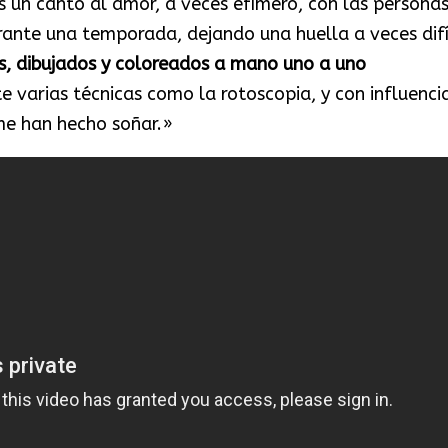
es un canto al amor, a veces efímero, con las persona
rante una temporada, dejando una huella a veces difí
s, dibujados y coloreados a mano uno a uno
e varias técnicas como la rotoscopia, y con influenci
me han hecho soñar.»