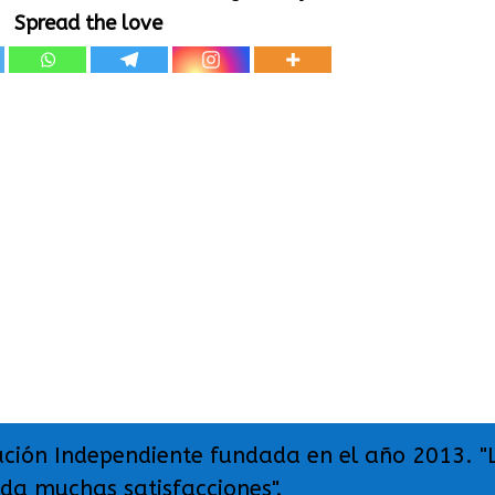
Spread the love
ación Independiente fundada en el año 2013. "
 da muchas satisfacciones".