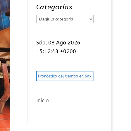
Categorías
C
a
t
Sáb, 08 Ago 2026
e
15:12:44 +0200
g
o
r
í
a
s
Inicio