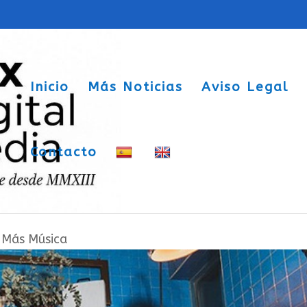
Inicio
Más Noticias
Aviso Legal
Contacto
ndo single de Neno, ya disponible en
|
Más Música