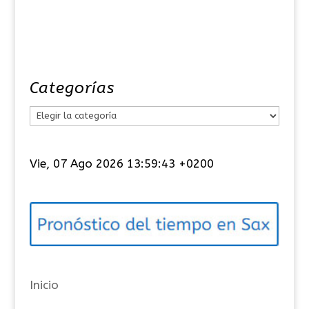
Categorías
C
a
t
Vie, 07 Ago 2026 13:59:43 +0200
e
g
o
r
í
a
Inicio
s