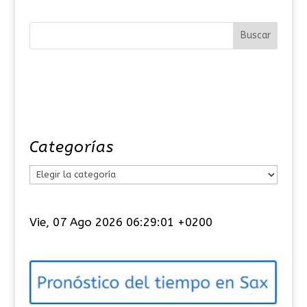
Categorías
C
a
t
Vie, 07 Ago 2026 06:29:01 +0200
e
g
o
r