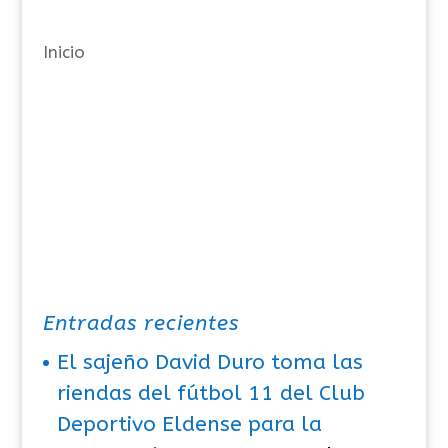
í
a
Inicio
s
Entradas recientes
El sajeño David Duro toma las
riendas del fútbol 11 del Club
Deportivo Eldense para la