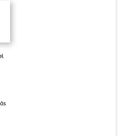
el
más