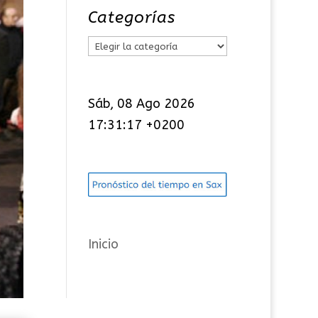
Categorías
C
a
t
Sáb, 08 Ago 2026
e
17:31:18 +0200
g
o
r
í
a
s
Inicio