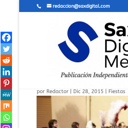
redaccion@saxdigital.com
Las comparsas recibirán la
por
Redactor
|
Dic 28, 2015
|
Fiestas