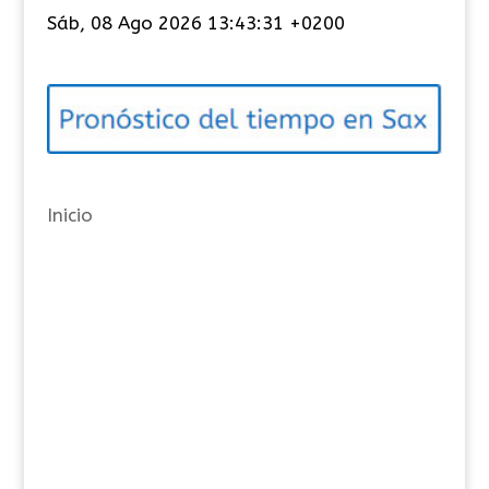
t
Sáb, 08 Ago 2026 13:43:31 +0200
e
g
o
r
í
a
Inicio
s