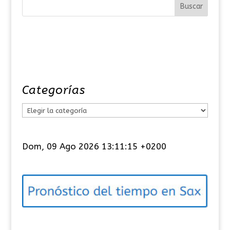
Categorías
C
a
t
Dom, 09 Ago 2026 13:11:15 +0200
e
g
o
r
í
a