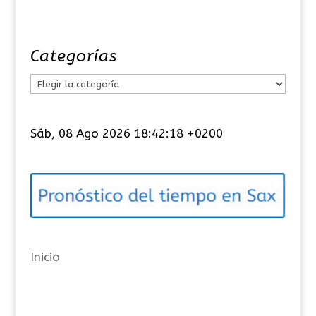
Categorías
C
a
t
Sáb, 08 Ago 2026 18:42:18 +0200
e
g
o
r
í
a
Inicio
s