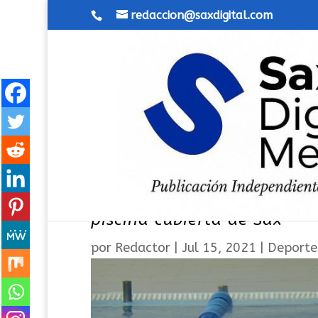
redaccion@saxdigital.com
La XLIII Edición Trofeo Vir
piscina cubierta de Sax
por
Redactor
|
Jul 15, 2021
|
Deporte