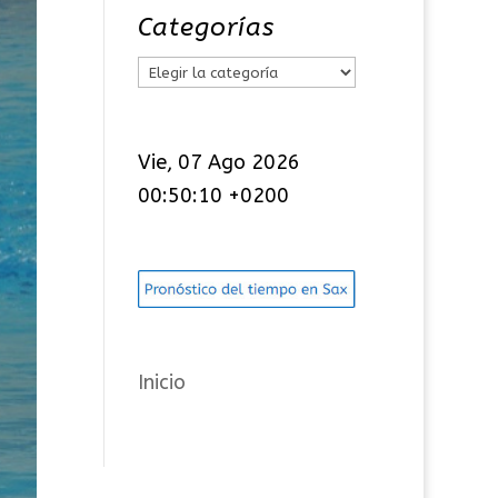
Categorías
C
a
t
Vie, 07 Ago 2026
e
00:50:11 +0200
g
o
r
í
a
s
Inicio