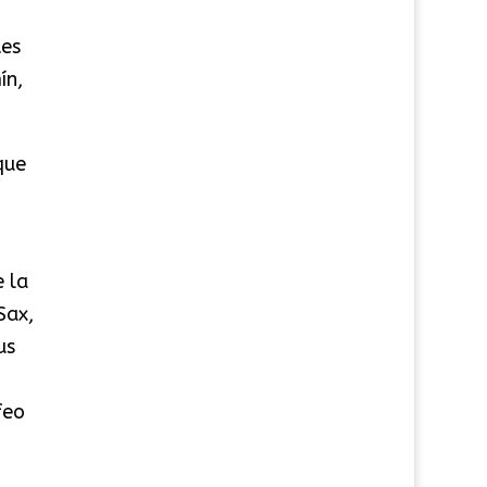
tes
ín,
que
o
 la
Sax,
us
feo