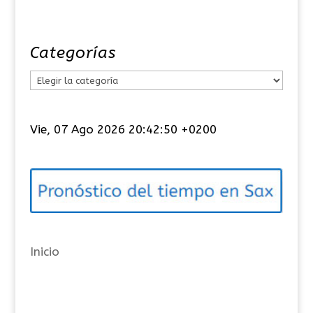
Categorías
C
a
t
Vie, 07 Ago 2026 20:42:51 +0200
e
g
o
r
í
a
Inicio
s