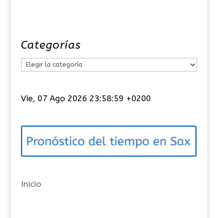
Categorías
C
a
t
Vie, 07 Ago 2026 23:58:59 +0200
e
g
o
r
í
a
Inicio
s