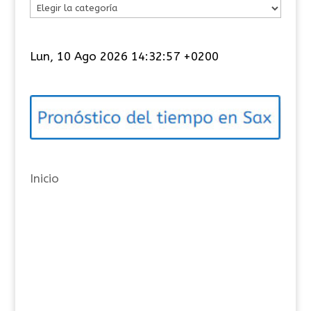
C
a
t
Lun, 10 Ago 2026 14:32:58 +0200
e
g
o
r
í
a
Inicio
s