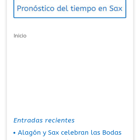
o
r
í
a
Inicio
s
Entradas recientes
Alagón y Sax celebran las Bodas