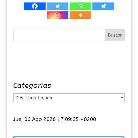
Categorías
C
a
t
Jue, 06 Ago 2026 17:09:35 +0200
e
g