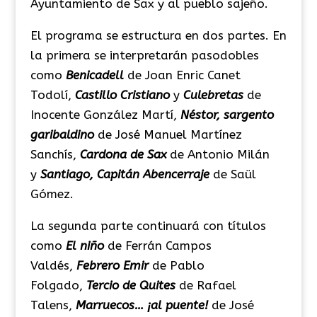
Ayuntamiento de Sax y al pueblo sajeño.
El programa se estructura en dos partes. En
la primera se interpretarán pasodobles
como
Benicadell
de Joan Enric Canet
Todolí,
Castillo Cristiano
y
Culebretas
de
Inocente González Martí,
Néstor, sargento
garibaldino
de José Manuel Martínez
Sanchís,
Cardona de Sax
de Antonio Milán
y
Santiago, Capitán Abencerraje
de Saül
Gómez.
La segunda parte continuará con títulos
como
El niño
de Ferrán Campos
Valdés,
Febrero Emir
de Pablo
Folgado,
Tercio de Quites
de Rafael
Talens,
Marruecos… ¡al puente!
de José