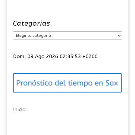
Categorías
C
a
t
Dom, 09 Ago 2026 02:35:53 +0200
e
g
o
r
í
a
Inicio
s