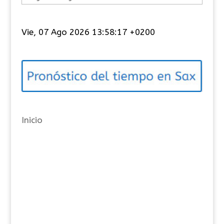
a
t
Vie, 07 Ago 2026 13:58:17 +0200
e
g
o
r
í
a
Inicio
s