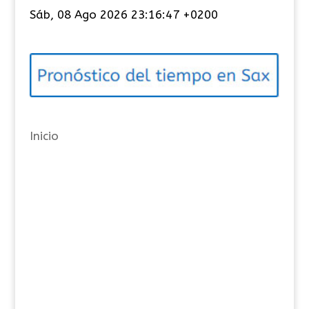
t
Sáb, 08 Ago 2026 23:16:47 +0200
e
g
o
r
í
a
Inicio
s