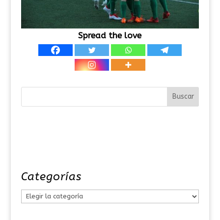
Spread the love
Categorías
C
a