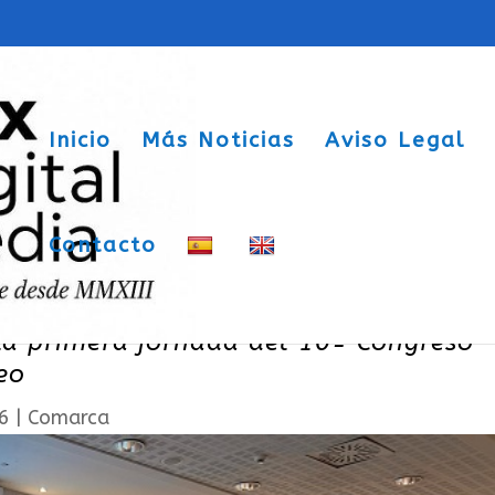
Inicio
Más Noticias
Aviso Legal
Contacto
as claves de la reestructuración
la primera jornada del 10º Congreso
eo
6
|
Comarca