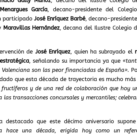
gnacio Gally Muñoz
, decano del Ilustre Colegio d
 Menargues García
, decano-presidente del Colegi
n participado
José Enríquez Barbé
, decano-presidente
 y
Maravillas Hernández
, decana del Ilustre Colegio d
ervención de
José Enríquez
, quien ha subrayado el
 estratégica
, señalando su importancia ya que
«tant
Valenciana son las peor financiadas de España»
. P
rdado que esta década de trayectoria es mucho más
fructíferos y de una red de colaboración que hoy u
a las transacciones concursales y mercantiles; celebr
 destacado que este décimo aniversario supon
da hace una década, erigida hoy como un refer