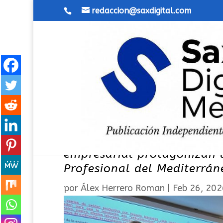
redaccion@saxdigital.com
La segunda oportunidad y l
empresarial protagonizan 
Profesional del Mediterrán
por
Álex Herrero Roman
|
Feb 26, 202