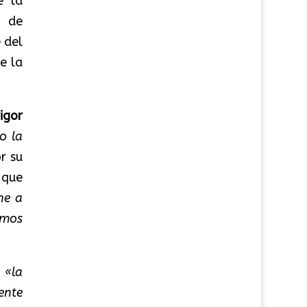
e la
o de
 del
e la
rigor
o la
or su
 que
ne a
amos
e
«la
ente