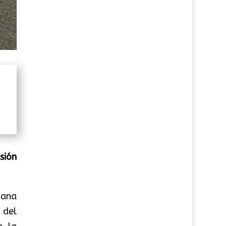
sión
ñana
e del