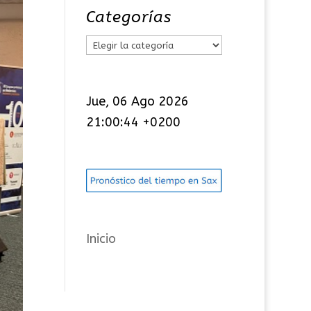
Categorías
C
a
t
Jue, 06 Ago 2026
e
21:00:46 +0200
g
o
r
í
a
s
Inicio