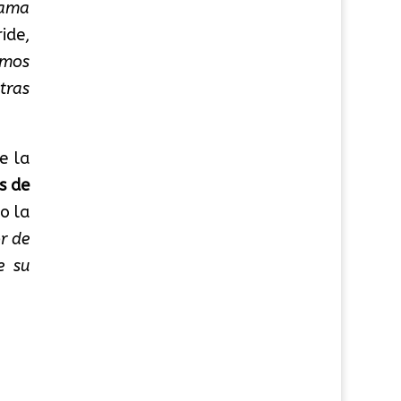
rama
ide,
amos
tras
e la
s de
do la
r de
e su