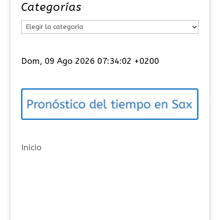
Categorías
C
a
t
Dom, 09 Ago 2026 07:34:02 +0200
e
g
o
r
í
a
Inicio
s