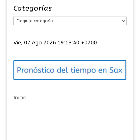
Categorías
C
a
t
Vie, 07 Ago 2026 19:13:40 +0200
e
g
o
r
í
a
Inicio
s