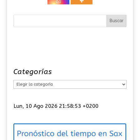
Categorías
C
a
t
Lun, 10 Ago 2026 21:58:53 +0200
e
g
o
r