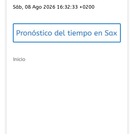
t
Sáb, 08 Ago 2026 16:32:33 +0200
e
g
o
r
í
a
Inicio
s