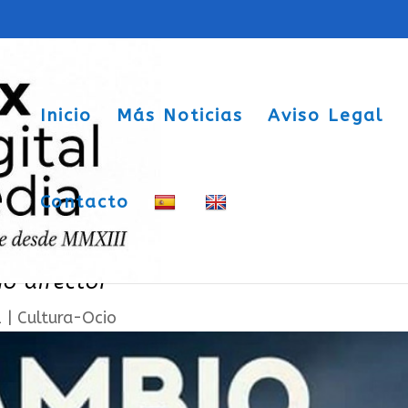
Inicio
Más Noticias
Aviso Legal
Contacto
“se pondrá en escena en el Teatro de
o director
1
|
Cultura-Ocio