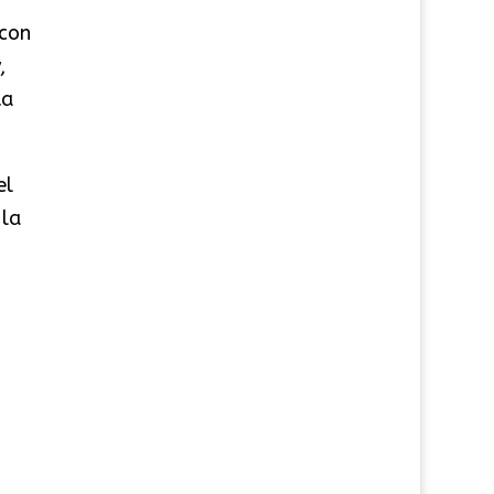
 con
,
ta
el
 la