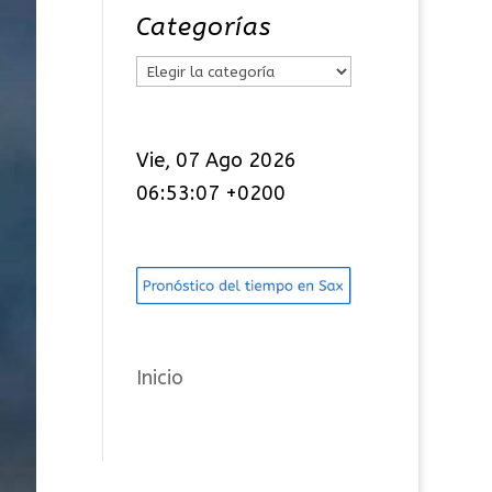
Categorías
C
a
t
Vie, 07 Ago 2026
e
06:53:08 +0200
g
o
r
í
a
s
Inicio