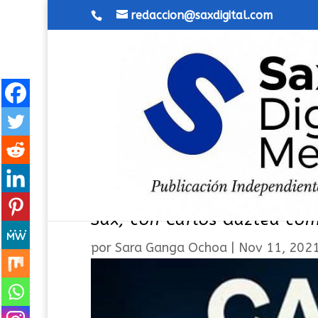
redaccion@saxdigital.com
La obra “Cambio temporal 
Sax, con Carlos Gaztea com
por
Sara Ganga Ochoa
|
Nov 11, 202