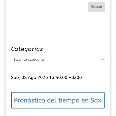
Categorías
C
a
t
Sáb, 08 Ago 2026 13:40:01 +0200
e
g
o
r
í