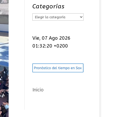
Categorías
C
a
t
Vie, 07 Ago 2026
e
01:32:21 +0200
g
o
r
í
a
s
Inicio