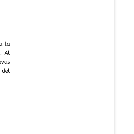
a la
. Al
evas
 del