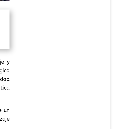
je y
gico
idad
tica
e un
zaje