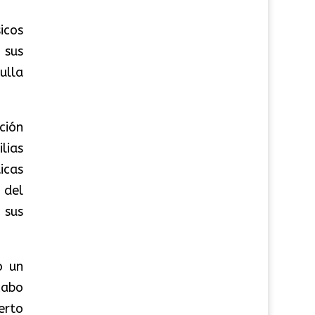
icos
 sus
ulla
ción
lias
icas
 del
 sus
o un
cabo
erto