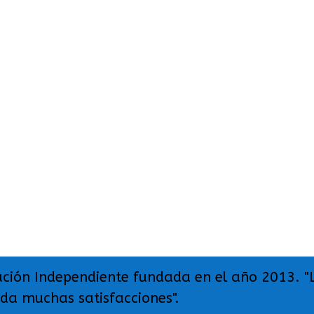
ación Independiente fundada en el año 2013. "
 da muchas satisfacciones".