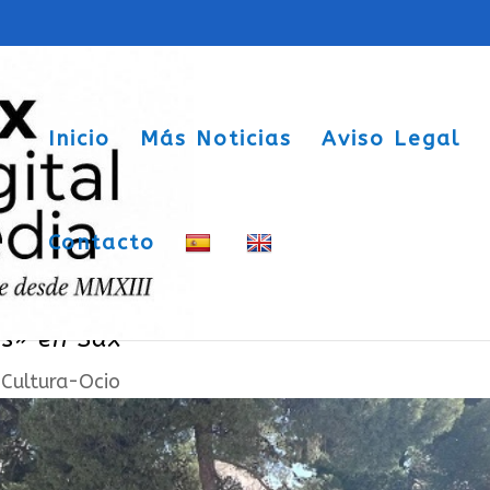
Inicio
Más Noticias
Aviso Legal
Contacto
a las aulas: Éxito de la campaña «La
es» en Sax
|
Cultura-Ocio