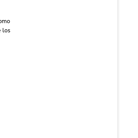
como
 los