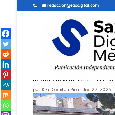
redaccion@saxdigital.com
La música de cine conquist
Unión Musical va a los col
por
Kike Camilo i Picó
|
Jun 22, 2026