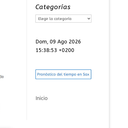
Categorías
C
a
t
Dom, 09 Ago 2026
e
15:38:54 +0200
g
o
r
í
a
s
Inicio