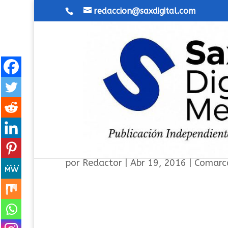
redaccion@saxdigital.com
La Mancomunidad Intermuni
por
Redactor
|
Abr 19, 2016
|
Comarc