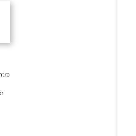
ntro
ón