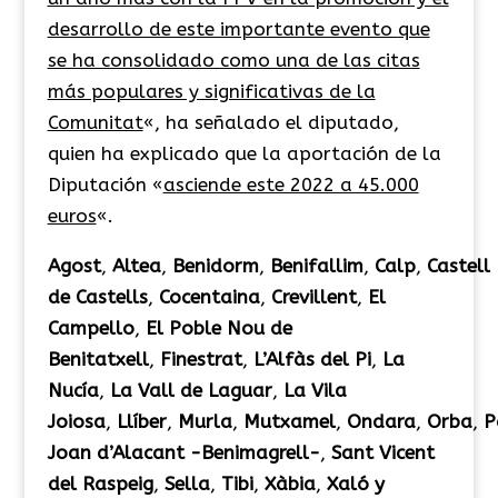
desarrollo de este importante evento
que
se ha consolidado como una de las citas
más populares y significativas de la
Comunitat
«, ha señalado el diputado,
quien ha explicado que la aportación de la
Diputación «
asciende este 2022 a 45.000
euros
«.
Agost
,
Altea
,
Benidorm
,
Benifallim
,
Calp
,
Castell
de Castells
,
Cocentaina
,
Crevillent
,
El
Campello
,
El Poble Nou de
Benitatxell
,
Finestrat
,
L’Alfàs del Pi
,
La
Nucía
,
La Vall de Laguar
,
La Vila
Joiosa
,
Llíber
,
Murla
,
Mutxamel
,
Ondara
,
Orba
,
P
Joan d’Alacant -Benimagrell-
,
Sant Vicent
del Raspeig
,
Sella
,
Tibi
,
Xàbia
,
Xaló y