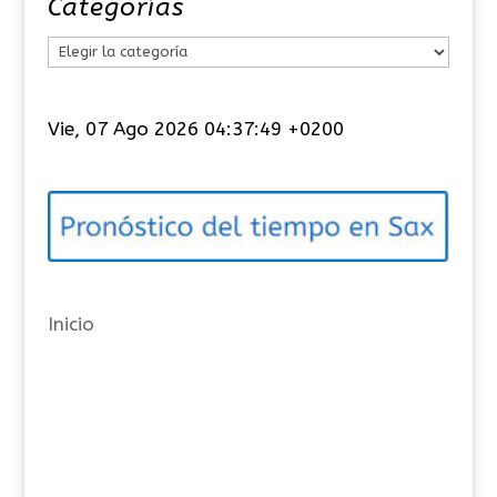
Categorías
C
a
t
Vie, 07 Ago 2026 04:37:49 +0200
e
g
o
r
í
a
Inicio
s