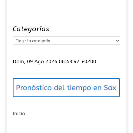
Categorías
C
a
t
Dom, 09 Ago 2026 06:43:42 +0200
e
g
o
r
í
a
Inicio
s