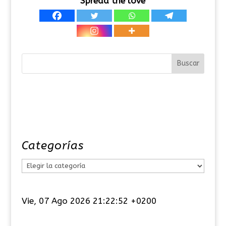
Spread the love
Categorías
C
a
t
Vie, 07 Ago 2026 21:22:52 +0200
e
g