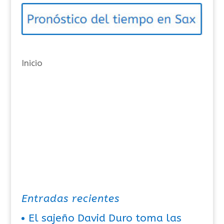
o
r
í
a
Inicio
s
Entradas recientes
El sajeño David Duro toma las