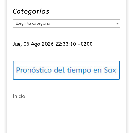
Categorías
C
a
t
Jue, 06 Ago 2026 22:33:10 +0200
e
g
o
r
í
a
Inicio
s