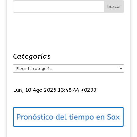
Categorías
C
a
t
Lun, 10 Ago 2026 13:48:45 +0200
e
g
o
r
í
a