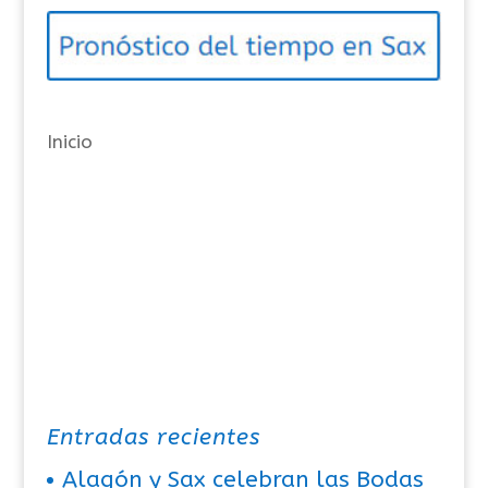
o
r
í
a
Inicio
s
Entradas recientes
Alagón y Sax celebran las Bodas