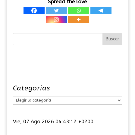
Spread the love
Categorías
C
a
t
Vie, 07 Ago 2026 04:43:12 +0200
e
g