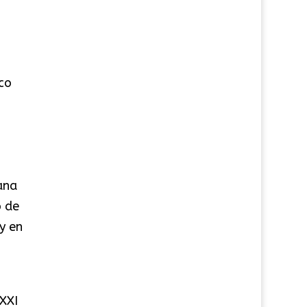
co
ana
o de
y en
XXI