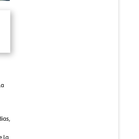
la
ias,
e la