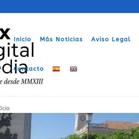
Inicio
Más Noticias
Aviso Legal
Contacto
 recibe varios galardones en Palencia
Ocio