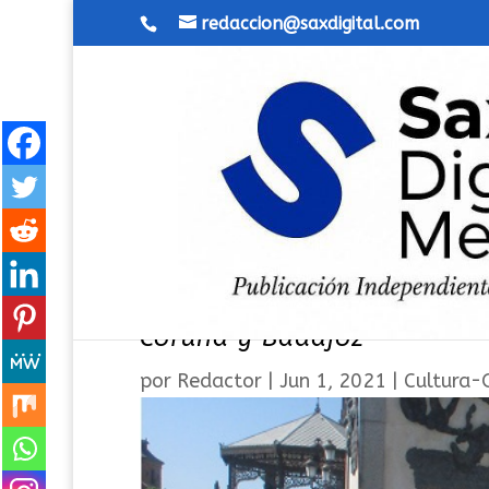
redaccion@saxdigital.com
La escritora Carmen Galvañ
Coruña y Badajoz
por
Redactor
|
Jun 1, 2021
|
Cultura-