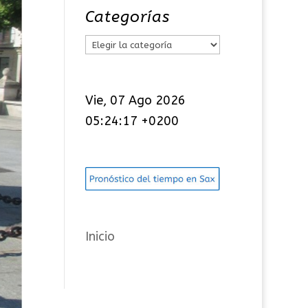
Categorías
C
a
t
Vie, 07 Ago 2026
e
05:24:18 +0200
g
o
r
í
a
s
Inicio