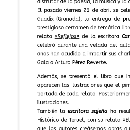
disfrutar de la poesía, la música y la 
El pasado viernes 26 de abril se cele
Guadix (Granada), la entrega de pr
prestigioso certamen de temática libr
relato
«Reflejos»
de la escritora
Ca
celebró durante una velada del aula
años han acudido a impartir sus char
Gala o Arturo Pérez Reverte.
Además, se presentó el libro que in
aparecen las ilustraciones que el pi
portada de cada relato. Posteriormen
ilustraciones.
También la
escritora sajeña
ha resul
Histórico de Teruel, con su relato «
que los autores creásemos obras que