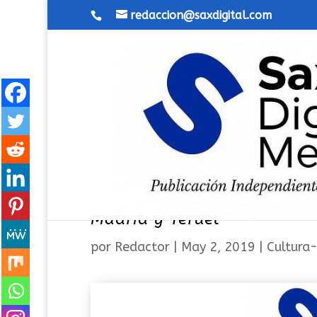
redaccion@saxdigital.com
La escritora Carmen Galvañ
Madrid y Teruel
por
Redactor
|
May 2, 2019
|
Cultura