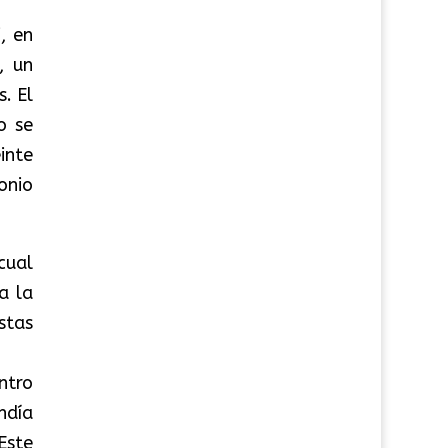
, en
, un
. El
o se
inte
onio
cual
a la
stas
ntro
ndía
Este