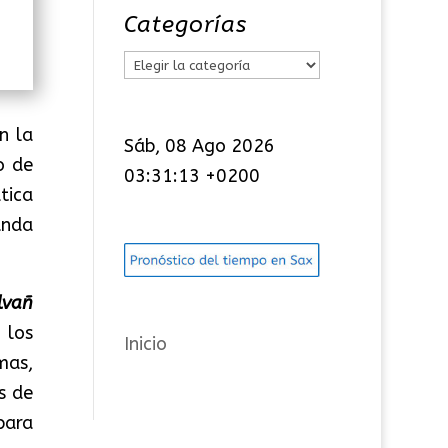
Categorías
C
a
t
n la
Sáb, 08 Ago 2026
e
o de
03:31:14 +0200
g
tica
o
unda
r
í
lvañ
a
 los
s
Inicio
mas,
s de
para